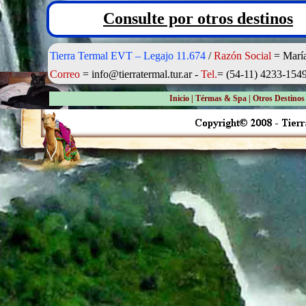
Consulte por otros destinos
Tierra Termal EVT – Legajo 11.674
/
Razón Social
= María
Correo
= info@tierratermal.tur.ar -
Tel.
= (54-11) 4233-154
Inicio
| Térmas & Spa | Otros Destinos