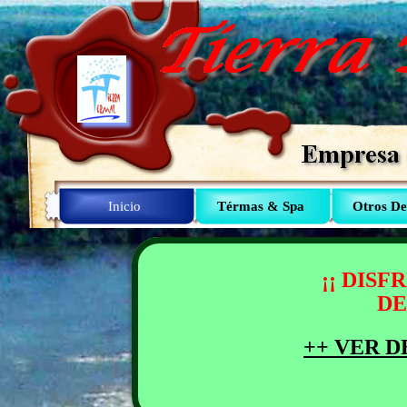
Inicio
Térmas & Spa
Otros De
¡¡ DIS
DE
++ VER D